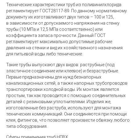
Технические характеристики труб из поливинилхлорида
регламентирует ГОСТ28117-89. По данному нормативному
документу их изготавливают двух типов – 100 и 125,
в зависимости от допускаемого напряжения на стенку
трубы (10 МПа и 12,5 МПа соответственно) или
коэффициента запаса прочности. Данный ГОСТ
регламентирует максимально допустимые рабочие
давления на стенки и вид их хозяйственного назначения:
для питьевой воды либо технические.
Такие трубы выпускают двух видов: раструбные (под
эластичное соединение или клеевое) и безраструбные.
Первые предназначены для нужд безнапорных
канализационных сетей, а также напорных трубопроводов
транспортировки холодной воды. Их монтаж является
простым, так как проводится с помощью соединительных
деталей с резиновыми уплотнителями. Изделия же,
изготовленные без раструба, используют для монтажа
технических коммуникаций. Они соединяются при помощи
клея, фитингов, что позволяет произвести обвязку любого
типа оборудования.
Сферы применения труб НПВХ