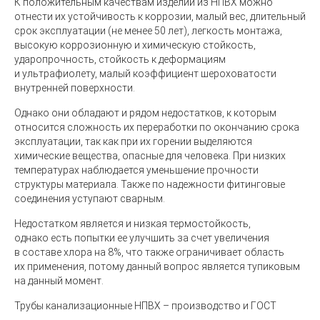
К положительным качествам изделий из НПВХ можно
отнести их устойчивость к коррозии, малый вес, длительный
срок эксплуатации (не менее 50 лет), легкость монтажа,
высокую коррозионную и химическую стойкость,
ударопрочность, стойкость к деформациям
и ультрафиолету, малый коэффициент шероховатости
внутренней поверхности.
Однако они обладают и рядом недостатков, к которым
относится сложность их переработки по окончанию срока
эксплуатации, так как при их горении выделяются
химические вещества, опасные для человека. При низких
температурах наблюдается уменьшение прочности
структуры материала. Также по надежности фитинговые
соединения уступают сварным.
Недостатком является и низкая термостойкость,
однако есть попытки ее улучшить за счет увеличения
в составе хлора на 8%, что также ограничивает область
их применения, потому данный вопрос является тупиковым
на данный момент.
Трубы канализационные НПВХ – производство и ГОСТ